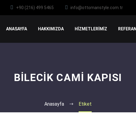
+90 (216) 499 5465
info@ottomanstyle.com.tr
ANASAYFA
HAKKIMIZDA
HİZMETLERİMİZ
REFERAN
BILECIK CAMI KAPISI
Anasayfa
Etiket