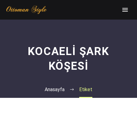
KOCAELI ŞARK
KÖŞESI
Anasayfa
Etiket