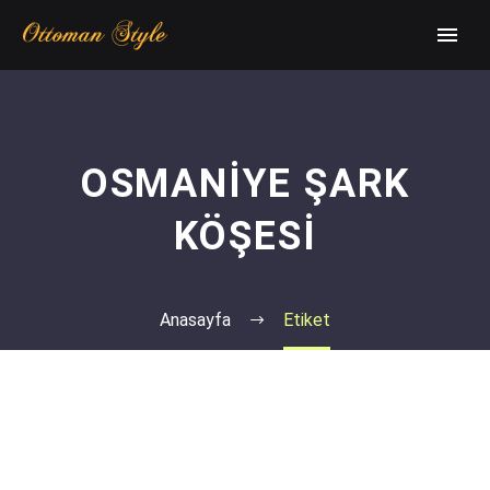
OSMANIYE ŞARK
KÖŞESI
Anasayfa
Etiket