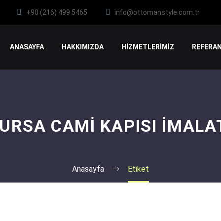
+90 (216) 499 5465
info@ottomanstyle.com.tr
ANASAYFA
HAKKIMIZDA
HİZMETLERİMİZ
REFERAN
URSA CAMI KAPISI İMALA
Anasayfa
Etiket