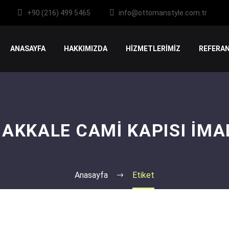
+90 (216) 499 5465
info@ottomanstyle.com.tr
ANASAYFA
HAKKIMIZDA
HİZMETLERİMİZ
REFERAN
AKKALE CAMI KAPISI İMA
Anasayfa
Etiket