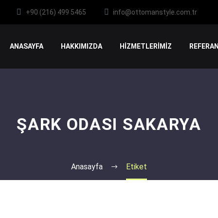
+90 (216) 499 5465
info@ottomanstyle.com.tr
ANASAYFA
HAKKIMIZDA
HİZMETLERİMİZ
REFERAN
ŞARK ODASI SAKARYA
Anasayfa
Etiket