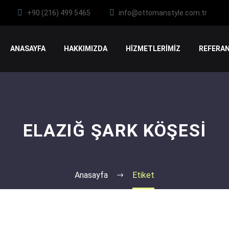
+90 (216) 499 5465
info@ottomanstyle.com.tr
ANASAYFA
HAKKIMIZDA
HİZMETLERİMİZ
REFERAN
ELAZIĞ ŞARK KÖŞESI
Anasayfa
Etiket