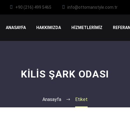
+90 (216) 499 5465
info@ottomanstyle.com.tr
ANASAYFA
HAKKIMIZDA
HİZMETLERİMİZ
REFERAN
KILIS ŞARK ODASI
Anasayfa
Etiket