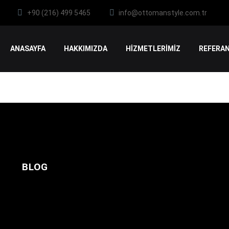
+90 (216) 499 5465
info@ottomanstyle.com.tr
ANASAYFA
HAKKIMIZDA
HİZMETLERİMİZ
REFERAN
BLOG