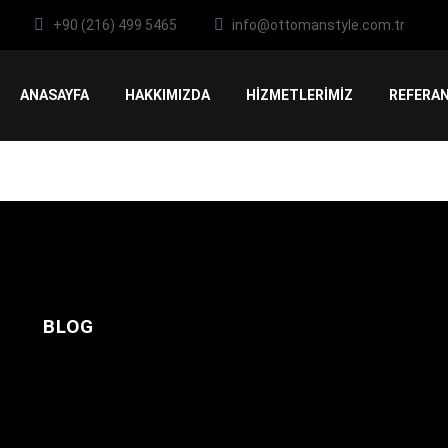
+90 (216) 499 5465
info@ottomanstyle.com.tr
ANASAYFA
HAKKIMIZDA
HİZMETLERİMİZ
REFERAN
BLOG