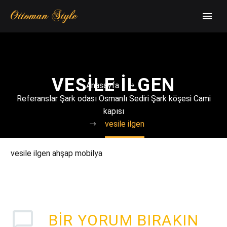
VESILE ILGEN
Anasayfa
Referanslar Şark odası Osmanlı Sediri Şark köşesi Cami
kapısı
vesile ilgen
vesile ilgen ahşap mobilya
BIR YORUM BIRAKIN