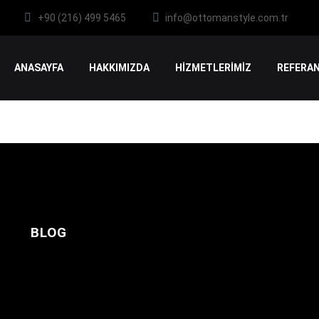
+90 (216) 499 5465
info@ottomanstyle.com.tr
ANASAYFA
HAKKIMIZDA
HİZMETLERİMİZ
REFERAN
BLOG