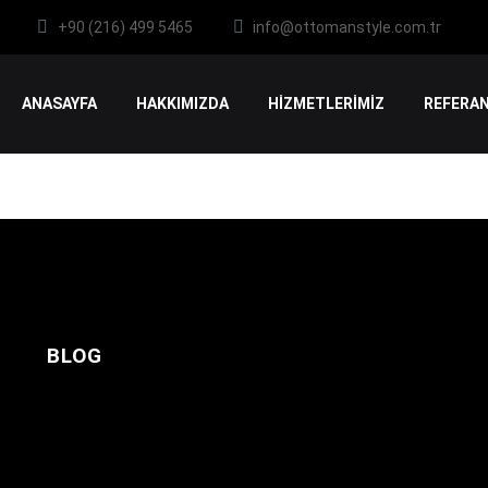
+90 (216) 499 5465
info@ottomanstyle.com.tr
ANASAYFA
HAKKIMIZDA
HİZMETLERİMİZ
REFERAN
BLOG