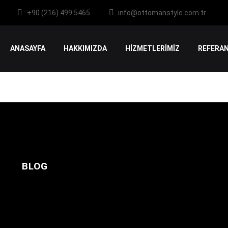
+90 (216) 499 5465
info@ottomanstyle.com.tr
ANASAYFA
HAKKIMIZDA
HİZMETLERİMİZ
REFERAN
BLOG