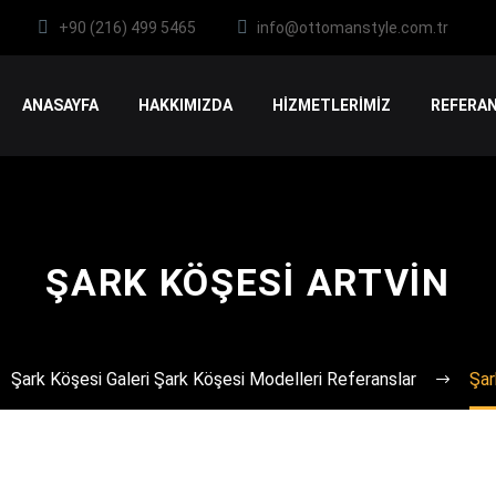
+90 (216) 499 5465
info@ottomanstyle.com.tr
ANASAYFA
HAKKIMIZDA
HİZMETLERİMİZ
REFERAN
ŞARK KÖŞESI ARTVIN
Şark Köşesi Galeri Şark Köşesi Modelleri Referanslar
Şar