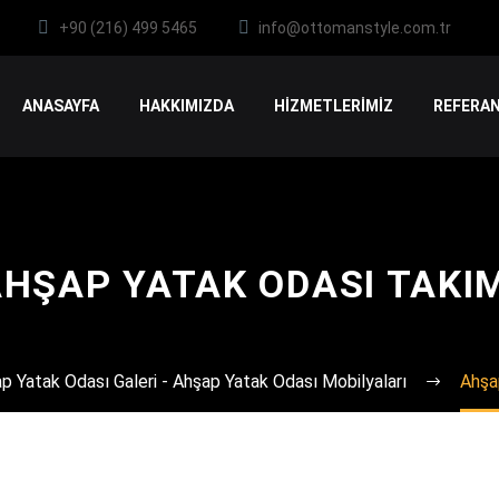
+90 (216) 499 5465
info@ottomanstyle.com.tr
ANASAYFA
HAKKIMIZDA
HİZMETLERİMİZ
REFERAN
HŞAP YATAK ODASI TAKI
p Yatak Odası Galeri - Ahşap Yatak Odası Mobilyaları
Ahşa