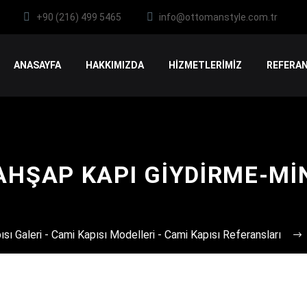
+90 (216) 499 5465
info@ottomanstyle.com.tr
ANASAYFA
HAKKIMIZDA
HİZMETLERİMİZ
REFERAN
AHŞAP KAPI GIYDIRME-MI
sı Galeri - Cami Kapısı Modelleri - Cami Kapısı Referansları