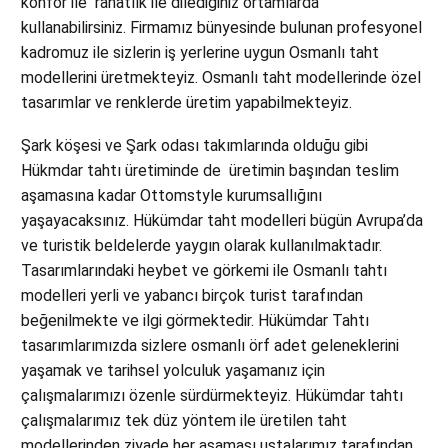
konfor ile rahatlık ile dilediğiniz ortamlarda
kullanabilirsiniz. Firmamız bünyesinde bulunan profesyonel
kadromuz ile sizlerin iş yerlerine uygun Osmanlı taht
modellerini üretmekteyiz. Osmanlı taht modellerinde özel
tasarımlar ve renklerde üretim yapabilmekteyiz.
Şark köşesi ve Şark odası takımlarında olduğu gibi
Hükmdar tahtı üretiminde de üretimin başından teslim
aşamasına kadar Ottomstyle kurumsallığını
yaşayacaksınız. Hükümdar taht modelleri bügün Avrupa’da
ve turistik beldelerde yaygın olarak kullanılmaktadır.
Tasarımlarındaki heybet ve görkemi ile Osmanlı tahtı
modelleri yerli ve yabancı birçok turist tarafından
beğenilmekte ve ilgi görmektedir. Hükümdar Tahtı
tasarımlarımızda sizlere osmanlı örf adet geleneklerini
yaşamak ve tarihsel yolculuk yaşamanız için
çalışmalarımızı özenle sürdürmekteyiz. Hükümdar tahtı
çalışmalarımız tek düz yöntem ile üretilen taht
modellerinden ziyade her aşaması ustalarımız tarafından