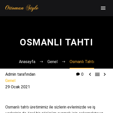
OSMANLI TAHTI
Anasayfa
Genel
Osmanlı Tahtı



Admin tarafından
0
Genel
29 Ocak 2021
Osmanlı tahtı üretimimiz ile sizlerin evlerinizde ve iş