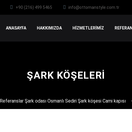
+90 (216) 499 5465
info@ottomanstyle.com.tr
ANASAYFA
HAKKIMIZDA
HİZMETLERİMİZ
REFERAN
ŞARK KÖŞELERI
Referanslar Şark odası Osmanlı Sediri Şark köşesi Cami kapısı