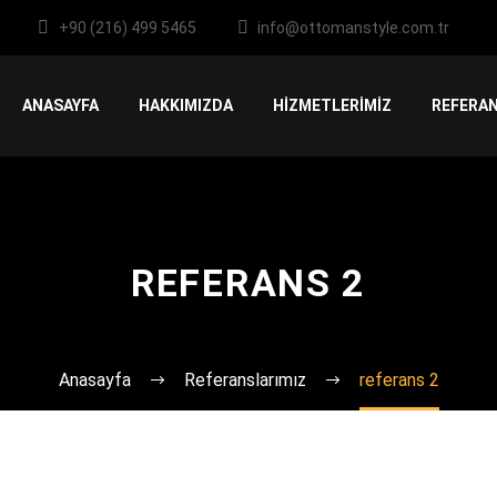
+90 (216) 499 5465
info@ottomanstyle.com.tr
ANASAYFA
HAKKIMIZDA
HİZMETLERİMİZ
REFERAN
REFERANS 2
Anasayfa
Referanslarımız
referans 2