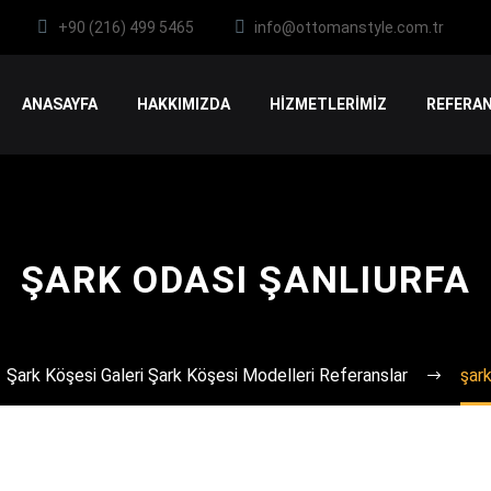
+90 (216) 499 5465
info@ottomanstyle.com.tr
ANASAYFA
HAKKIMIZDA
HİZMETLERİMİZ
REFERAN
ŞARK ODASI ŞANLIURFA
Şark Köşesi Galeri Şark Köşesi Modelleri Referanslar
şark