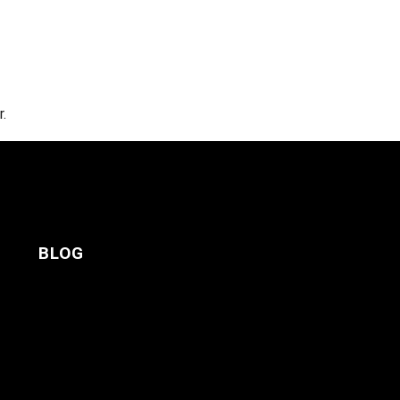
r.
Yorum verilerinizin nasıl işlendiğini öğrenin.
BLOG