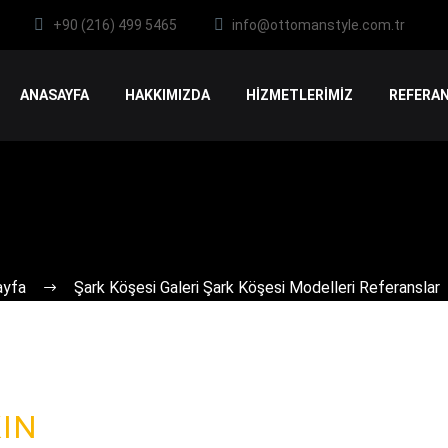
+90 (216) 499 5465
info@ottomanstyle.com.tr
ANASAYFA
HAKKIMIZDA
HİZMETLERİMİZ
REFERAN
ayfa
Şark Köşesi Galeri Şark Köşesi Modelleri Referanslar
KIN