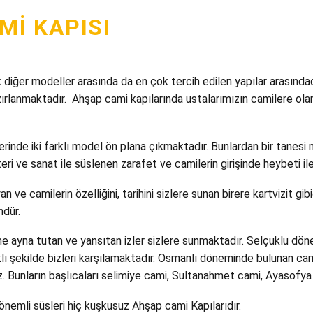
I KAPISI
diğer modeller arasında da en çok tercih edilen yapılar arasındad
ırlanmaktadır. Ahşap cami kapılarında ustalarımızın camilere olan 
de iki farklı model ön plana çıkmaktadır. Bunlardan bir tanesi mak
n teri ve sanat ile süslenen zarafet ve camilerin girişinde heybeti i
n ve camilerin özelliğini, tarihini sizlere sunan birere kartvizit g
ndür.
me ayna tutan ve yansıtan izler sizlere sunmaktadır. Selçuklu dön
lı şekilde bizleri karşılamaktadır. Osmanlı döneminde bulunan ca
z. Bunların başlıcaları selimiye cami, Sultanahmet cami, Ayasofya 
önemli süsleri hiç kuşkusuz Ahşap cami Kapılarıdır.