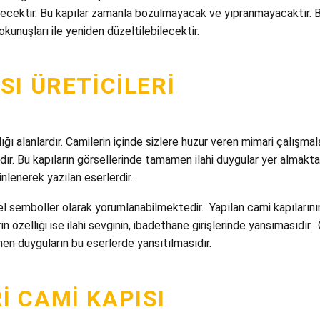
ecektir. Bu kapılar zamanla bozulmayacak ve yıpranmayacaktır. Bu
unuşları ile yeniden düzeltilebilecektir.
I ÜRETICILERI
ğı alanlardır. Camilerin içinde sizlere huzur veren mimari çalışmal
ardır. Bu kapıların görsellerinde tamamen ilahi duygular yer almakta
inlenerek yazılan eserlerdir.
l semboller olarak yorumlanabilmektedir. Yapılan cami kapılarının
in özelliği ise ilahi sevginin, ibadethane girişlerinde yansımasıdı
nen duyguların bu eserlerde yansıtılmasıdır.
 CAMI KAPISI