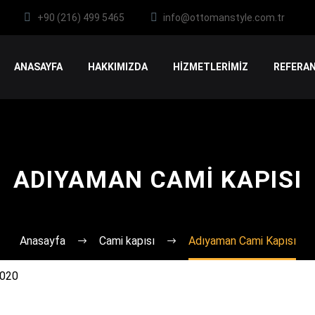
+90 (216) 499 5465
info@ottomanstyle.com.tr
ANASAYFA
HAKKIMIZDA
HİZMETLERİMİZ
REFERAN
ADIYAMAN CAMI KAPISI
Anasayfa
Cami kapısı
Adıyaman Cami Kapısı
2020