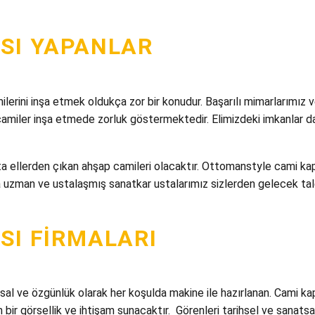
SI YAPANLAR
rini inşa etmek oldukça zor bir konudur. Başarılı mimarlarımız v
k camiler inşa etmede zorluk göstermektedir. Elimizdeki imkanlar
a ellerden çıkan ahşap camileri olacaktır. Ottomanstyle cami kapıl
nda uzman ve ustalaşmış sanatkar ustalarımız sizlerden gelecek ta
SI FIRMALARI
atsal ve özgünlük olarak her koşulda makine ile hazırlanan. Cami ka
 bir görsellik ve ihtişam sunacaktır. Görenleri tarihsel ve sanatsa