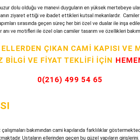
zur dolu olduğu ve manevi duyguların en yüksek mertebeye ulaştı
nın ziyaret ettiği ve ibadet ettikleri kutsal mekanlardır. Camile
apımları sırasında geçen süreç her biri özel ve dualar ile inşa edil
anı ve motifleri ile özel olan camiler tasarım ve özellikleri bak
 ELLERDEN ÇIKAN CAMI KAPISI VE 
 BILGI VE FIYAT TEKLIFI İÇIN
HEME
0(216) 499 54 65
SI
alışmaları bakımından cami kapılarıda farklılıklar göstermektedir.
aktadır. Ustaların ellerinden geçen bu güzel yapıların girişlerini. Ö