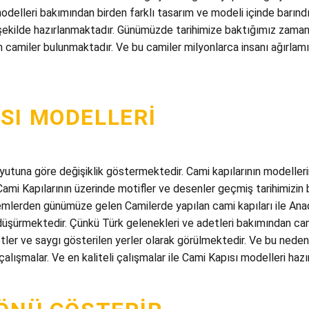
modelleri bakımından birden farklı tasarım ve modeli içinde barınd
şekilde hazırlanmaktadır. Günümüzde tarihimize baktığımız zaman
amiler bulunmaktadır. Ve bu camiler milyonlarca insanı ağırlamış 
SI MODELLERI
tuna göre değişiklik göstermektedir. Cami kapılarının modellerind
ami Kapılarının üzerinde motifler ve desenler geçmiş tarihimizin b
lerden günümüze gelen Camilerde yapılan cami kapıları ile Anad
 düşürmektedir. Çünkü Türk gelenekleri ve adetleri bakımından ca
ler ve saygı gösterilen yerler olarak görülmektedir. Ve bu neden
lışmalar. Ve en kaliteli çalışmalar ile Cami Kapısı modelleri hazı