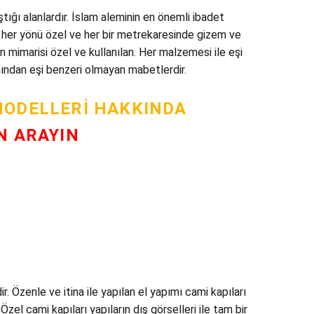
ğı alanlardır. İslam aleminin en önemli ibadet
r her yönü özel ve her bir metrekaresinde gizem ve
en mimarisi özel ve kullanılan. Her malzemesi ile eşi
ımından eşi benzeri olmayan mabetlerdir.
MODELLERI HAKKINDA
N ARAYIN
 Özenle ve itina ile yapılan el yapımı cami kapıları
zel cami kapıları yapıların dış görselleri ile tam bir