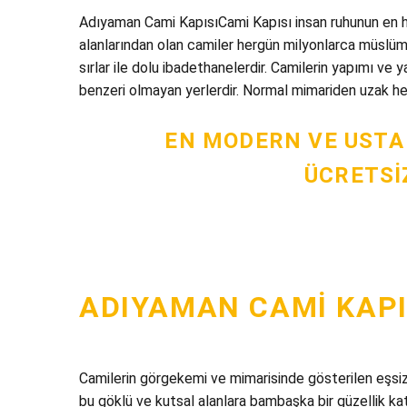
Adıyaman Cami KapısıCami Kapısı insan ruhunun en hu
alanlarından olan camiler hergün milyonlarca müslüma
sırlar ile dolu ibadethanelerdir. Camilerin yapımı ve y
benzeri olmayan yerlerdir. Normal mimariden uzak her 
EN MODERN VE USTA
ÜCRETSIZ
ADIYAMAN CAMI KAPI
Camilerin görgekemi ve mimarisinde gösterilen eşsiz ç
bu göklü ve kutsal alanlara bambaşka bir güzellik katm