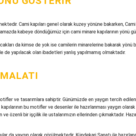
YÖNÜ GÖSTERIR
ermektedir. Cami kapıları genel olarak kuzey yönüne bakarken, Cami
 namazda kabeye döndüğümüz için cami minare kapılarının yönü g
kları da kimse de yok ise camilerin minarelerine bakarak yönü be
e de yapılacak olan ibadetleri yanlış yapılmamış olmaktadır.
İMALATI
otifler ve tasarımlara sahiptir. Günümüzde en yaygın tercih edil
 kapılarının bu motifler ve desenler ile hazırlanması yaygın olarak
ve özenli bir işçilik ile ustalarımızın ellerinden çıkmaktadır. Hazı
ılar da yaygın olarak görülmektedir. Kündekari Sanatı ile hazırlan