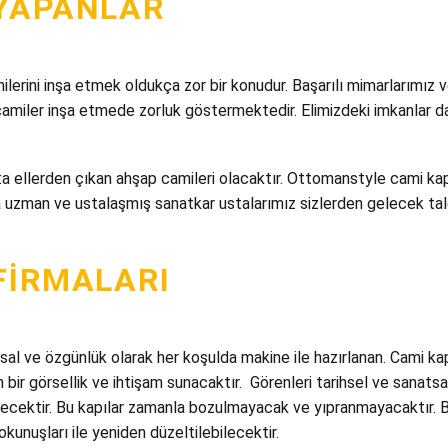
 YAPANLAR
rini inşa etmek oldukça zor bir konudur. Başarılı mimarlarımız v
k camiler inşa etmede zorluk göstermektedir. Elimizdeki imkanlar
a ellerden çıkan ahşap camileri olacaktır. Ottomanstyle cami kapıl
nda uzman ve ustalaşmış sanatkar ustalarımız sizlerden gelecek ta
FIRMALARI
atsal ve özgünlük olarak her koşulda makine ile hazırlanan. Cami ka
 bir görsellik ve ihtişam sunacaktır. Görenleri tarihsel ve sanatsa
ecektir. Bu kapılar zamanla bozulmayacak ve yıpranmayacaktır. Bu
unuşları ile yeniden düzeltilebilecektir.