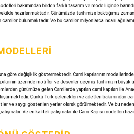
modelleri bakımından birden farklı tasarım ve modeli içinde barınd
şekilde hazırlanmaktadır. Günümüzde tarihimize baktığımız zaman
amiler bulunmaktadır. Ve bu camiler milyonlarca insanı ağırlamış 
 MODELLERI
a göre değişiklik göstermektedir. Cami kapılarının modellerinde b
ılarının üzerinde motifler ve desenler geçmiş tarihimizin büyük üs
lerden günümüze gelen Camilerde yapılan cami kapıları ile Anad
 düşürmektedir. Çünkü Türk gelenekleri ve adetleri bakımından ca
ler ve saygı gösterilen yerler olarak görülmektedir. Ve bu neden
lışmalar. Ve en kaliteli çalışmalar ile Cami Kapısı modelleri hazı