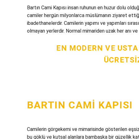
Bartın Cami Kapısı insan ruhunun en huzur dolu olduğ
camiler hergün milyonlarca müslümanın ziyaret ettiği
ibadethanelerdir. Camilerin yapımı ve yapımları sırası
olmayan yerlerdir. Normal mimariden uzak her anı ve m
EN MODERN VE USTA
ÜCRETSIZ
BARTIN CAMI KAPISI
Camilerin görgekemi ve mimarisinde gösterilen eşsiz ç
bu göklü ve kutsal alanlara bambaşka bir güzellik katm