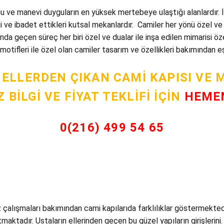
u ve manevi duyguların en yüksek mertebeye ulaştığı alanlardır. 
 ve ibadet ettikleri kutsal mekanlardır. Camiler her yönü özel ve 
nda geçen süreç her biri özel ve dualar ile inşa edilen mimarisi öz
otifleri ile özel olan camiler tasarım ve özellikleri bakımından 
 ELLERDEN ÇIKAN CAMI KAPISI VE 
 BILGI VE FIYAT TEKLIFI İÇIN
HEME
0(216) 499 54 65
alışmaları bakımından cami kapılarıda farklılıklar göstermektedir.
aktadır. Ustaların ellerinden geçen bu güzel yapıların girişlerini. Ö