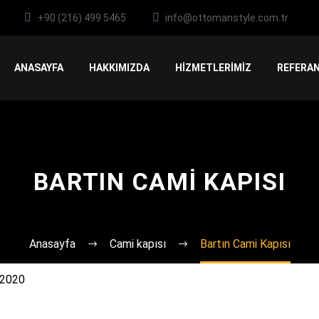
+90 (216) 499 5465
info@ottomanstyle.com.tr
ANASAYFA
HAKKIMIZDA
HİZMETLERİMİZ
REFERAN
BARTIN CAMI KAPISI
Anasayfa
Cami kapısı
Bartın Cami Kapısı
 2020