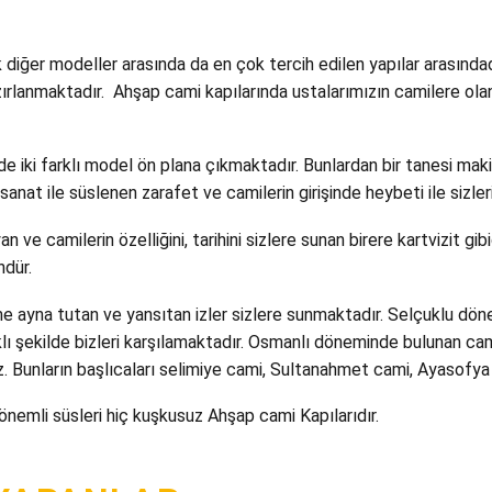
diğer modeller arasında da en çok tercih edilen yapılar arasındad
ırlanmaktadır. Ahşap cami kapılarında ustalarımızın camilere olan 
iki farklı model ön plana çıkmaktadır. Bunlardan bir tanesi makine
ve sanat ile süslenen zarafet ve camilerin girişinde heybeti ile sizl
n ve camilerin özelliğini, tarihini sizlere sunan birere kartvizit g
ndür.
me ayna tutan ve yansıtan izler sizlere sunmaktadır. Selçuklu dön
lı şekilde bizleri karşılamaktadır. Osmanlı döneminde bulunan ca
z. Bunların başlıcaları selimiye cami, Sultanahmet cami, Ayasofya 
önemli süsleri hiç kuşkusuz Ahşap cami Kapılarıdır.