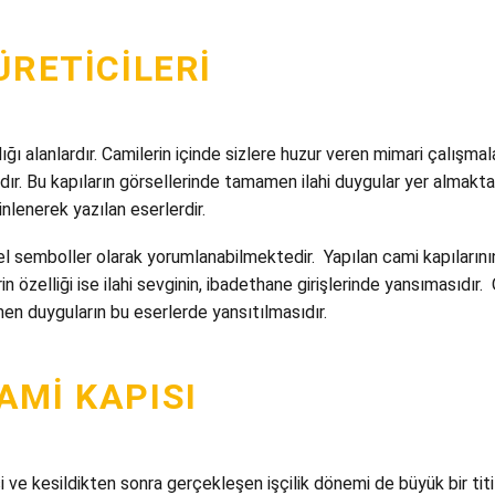
ÜRETICILERI
ğı alanlardır. Camilerin içinde sizlere huzur veren mimari çalışmal
ardır. Bu kapıların görsellerinde tamamen ilahi duygular yer almakta
inlenerek yazılan eserlerdir.
l semboller olarak yorumlanabilmektedir. Yapılan cami kapılarının
in özelliği ise ilahi sevginin, ibadethane girişlerinde yansımasıdı
nen duyguların bu eserlerde yansıtılmasıdır.
AMI KAPISI
e kesildikten sonra gerçekleşen işçilik dönemi de büyük bir titizl