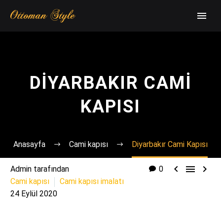
DIYARBAKIR CAMI
KAPISI
Anasayfa
Cami kapısı
Diyarbakır Cami Kapısı



Admin tarafından
0
Cami kapısı
Cami kapısı imalatı
24 Eylül 2020