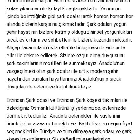
oturma imkanı sağlar. Hem de sizlere temizlik noktasında
kolay yıkanması ile kolaylık sağlamaktadır. Yazımızın
içinde belirttiğimiz gibi şark odaları artık hemen hemen her
alanda bizlerin karşısına çıkmaktadır. Şark odaları yoğun
şehir hayatının bizlere katmış olduğu zihinsel yorgunlukları
sıcak ev ortamı ve sohbetleri ile bizlere kazandırmaktadır.
Ahşap tasarımların usta eller ile buluşması ile yine usta
eller ile dekore edilerek. Sizlere özgür olma duygusunu
şark takımlarının motifleri ile sunmaktayız. Anadolu’nun
vazgeçilmezi olan şark odaları ile artık modern şehir
hayatından bunalan hayatlarımızı Anadolu’nun o sıcak
duyguları ile evlermize katabilmekteyiz.
Erzincan Şark odası ve Erzincan Şark köşesi takımları ile
özlediğiniz Osmanlı kültürünü iş yerlerinizde, evlerinizde
görmek istediğiniz. Anadolu gelenekleri ile süslenmii
ürünlerle bir araya getirmekteyiz. Kaliteli ve en uygun fiyat
seçenekleri ile Türkiye ve tüm dünyaya şark odası ve şark
köşesi takımlarımızı. Siz değerli müşterilerimizin