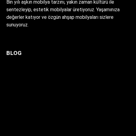
Bin yılı aşkın mobilya tarzını, yakın zaman kültürü ile
Gündelik hayatımız da evlerimizde
kalite ve güvenin adresi
Şark Köşesi İzmir
sentezleyip, estetik mobilyalar üretiyoruz. Yaşamınıza
kullandığımız oturma…
Ottomanstyle sizlere hizmetlerini
Şark Köşesi İzmir hizmetimiz de
değerler katıyor ve özgün ahşap mobilyaları sizlere
14 Mar 2019
0
sunmaya devam etmektedir.
sizlere en kaliteli şark köşesi
sunuyoruz.
Gündelik hayatımız da evlerimizde
ürünlerini en uygun fiyatlar ile
kullandığımız oturma…
sunuyoruz. Yılların bize vermiş
olduğu…
BLOG