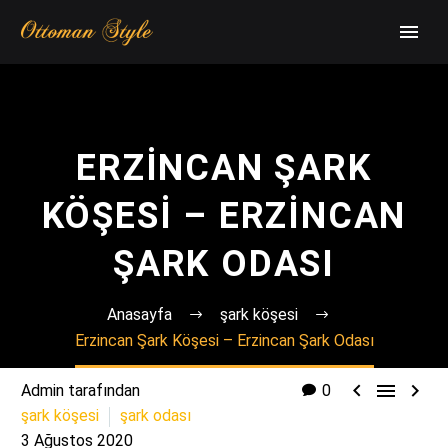
ERZINCAN ŞARK
KÖŞESI – ERZINCAN
ŞARK ODASI
Anasayfa
şark köşesi
Erzincan Şark Köşesi – Erzincan Şark Odası



Admin tarafından
0
şark köşesi
şark odası
3 Ağustos 2020