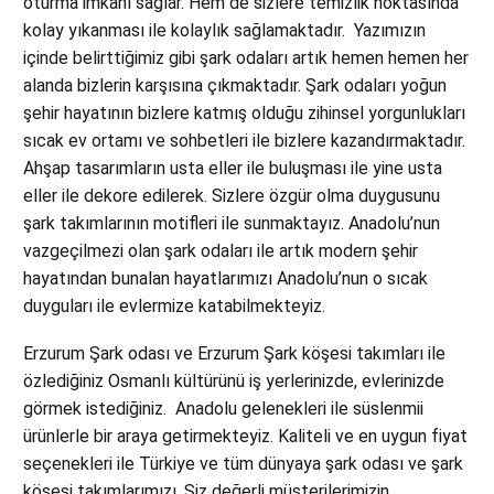
oturma imkanı sağlar. Hem de sizlere temizlik noktasında
kolay yıkanması ile kolaylık sağlamaktadır. Yazımızın
içinde belirttiğimiz gibi şark odaları artık hemen hemen her
alanda bizlerin karşısına çıkmaktadır. Şark odaları yoğun
şehir hayatının bizlere katmış olduğu zihinsel yorgunlukları
sıcak ev ortamı ve sohbetleri ile bizlere kazandırmaktadır.
Ahşap tasarımların usta eller ile buluşması ile yine usta
eller ile dekore edilerek. Sizlere özgür olma duygusunu
şark takımlarının motifleri ile sunmaktayız. Anadolu’nun
vazgeçilmezi olan şark odaları ile artık modern şehir
hayatından bunalan hayatlarımızı Anadolu’nun o sıcak
duyguları ile evlermize katabilmekteyiz.
Erzurum Şark odası ve Erzurum Şark köşesi takımları ile
özlediğiniz Osmanlı kültürünü iş yerlerinizde, evlerinizde
görmek istediğiniz. Anadolu gelenekleri ile süslenmii
ürünlerle bir araya getirmekteyiz. Kaliteli ve en uygun fiyat
seçenekleri ile Türkiye ve tüm dünyaya şark odası ve şark
köşesi takımlarımızı. Siz değerli müşterilerimizin