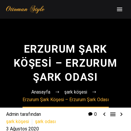
ERZURUM ŞARK
KÖŞESI – ERZURUM
ŞARK ODASI
Anasayfa
şark köşesi
Erzurum Şark Köşesi – Erzurum Şark Odası



Admin tarafından
0
şark köşesi
şark odası
3 Ağustos 2020