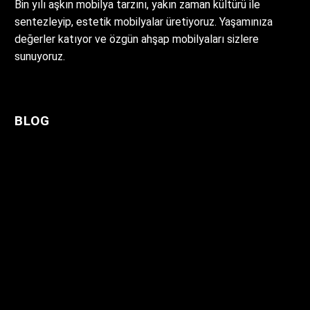
Bin yılı aşkın mobilya tarzını, yakın zaman kültürü ile
Gündelik hayatımız da evlerimizde
en yaygın olarak kullanılan ve tercih
Şark Köşesi Bilecik
sentezleyip, estetik mobilyalar üretiyoruz. Yaşamınıza
kullandığımız oturma…
edilen modern mobilyalar olarak
Şark Köşesi Bilecik şehrimizde yeni
değerler katıyor ve özgün ahşap mobilyaları sizlere
07 May 2018
0
göze…
bayilerimiz yeni şark köşesi
sunuyoruz.
modellerimiz ile Ottoman Style
olarak hizmetinizdeyiz. Bizler
Ottoman Style olarak uzun…
BLOG