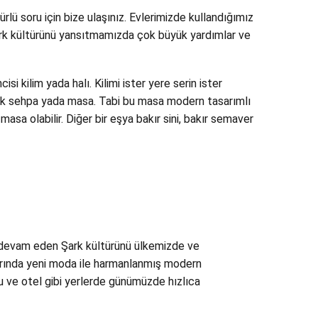
rlü soru için bize ulaşınız. Evlerimizde kullandığımız
Şark kültürünü yansıtmamızda çok büyük yardımlar ve
si kilim yada halı. Kilimi ister yere serin ister
larak sehpa yada masa. Tabi bu masa modern tasarımlı
asa olabilir. Diğer bir eşya bakır sini, bakır semaver
n devam eden Şark kültürünü ülkemizde ve
larında yeni moda ile harmanlanmış modern
u ve otel gibi yerlerde günümüzde hızlıca