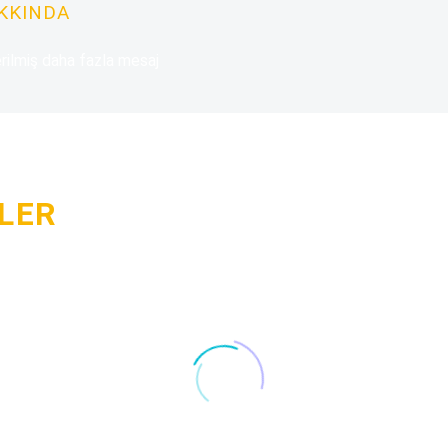
AKKINDA
rilmiş daha fazla mesaj
LER