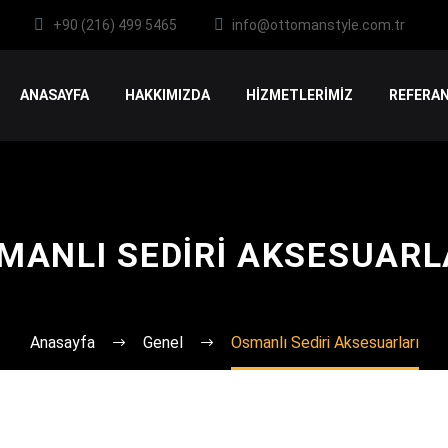
+90 (216) 499 5465
info@ottomanstyle.com.tr
ANASAYFA
HAKKIMIZDA
HİZMETLERİMİZ
REFERAN
MANLI SEDIRI AKSESUARL
Anasayfa
Genel
Osmanlı Sediri Aksesuarları