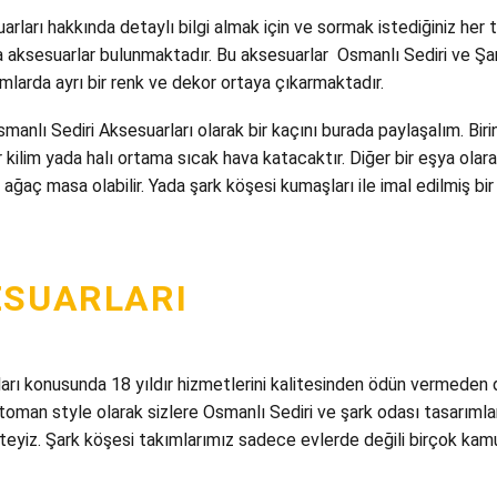
ları hakkında detaylı bilgi almak için ve sormak istediğiniz her tü
da aksesuarlar bulunmaktadır. Bu aksesuarlar Osmanlı Sediri ve 
larda ayrı bir renk ve dekor ortaya çıkarmaktadır.
anlı Sediri Aksesuarları olarak bir kaçını burada paylaşalım. Birinci
r kilim yada halı ortama sıcak hava katacaktır. Diğer bir eşya o
aç masa olabilir. Yada şark köşesi kumaşları ile imal edilmiş bir m
ESUARLARI
ları konusunda 18 yıldır hizmetlerini kalitesinden ödün vermede
toman style olarak sizlere Osmanlı Sediri ve şark odası tasarım
eyiz. Şark köşesi takımlarımız sadece evlerde değili birçok kam